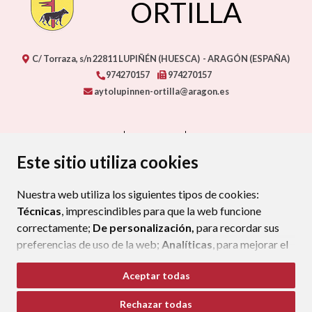
ORTILLA
C/ Torraza, s/n
22811
LUPIÑÉN (HUESCA)
- ARAGÓN
(ESPAÑA)
974270157
974270157
aytolupinnen-ortilla@aragon.es
CONTACTO
MAPA WEB
AVISO LEGAL
PROTECCIÓN DE DATOS
ACCESIBILIDAD
Este sitio utiliza cookies
POLÍTICA DE COOKIES
Nuestra web utiliza los siguientes tipos de cookies:
ENLAC
Técnicas
, imprescindibles para que la web funcione
correctamente;
De personalización,
para recordar sus
preferencias de uso de la web;
Analíticas
, para mejorar el
funcionamiento de la web y sus servicios.
Aceptar todas
Si acepta pulsando el botón
“Aceptar todas”
Rechazar todas
consideramos que acepta su uso. Si pulsa el botón