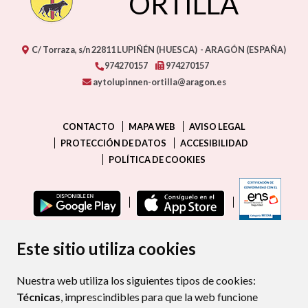
ORTILLA
C/ Torraza, s/n
22811
LUPIÑÉN (HUESCA)
- ARAGÓN
(ESPAÑA)
974270157
974270157
aytolupinnen-ortilla@aragon.es
CONTACTO
MAPA WEB
AVISO LEGAL
PROTECCIÓN DE DATOS
ACCESIBILIDAD
POLÍTICA DE COOKIES
ENLAC
Este sitio utiliza cookies
Nuestra web utiliza los siguientes tipos de cookies:
Técnicas
, imprescindibles para que la web funcione