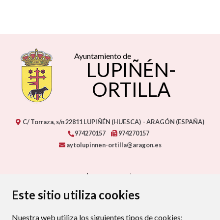
Ayuntamiento de
LUPIÑÉN-
ORTILLA
C/ Torraza, s/n
22811
LUPIÑÉN (HUESCA)
- ARAGÓN
(ESPAÑA)
974270157
974270157
aytolupinnen-ortilla@aragon.es
CONTACTO
MAPA WEB
AVISO LEGAL
PROTECCIÓN DE DATOS
ACCESIBILIDAD
Este sitio utiliza cookies
POLÍTICA DE COOKIES
Nuestra web utiliza los siguientes tipos de cookies:
ENLAC