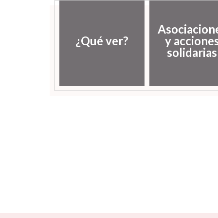
Asociacion
¿Qué ver?
y accione
solidarias