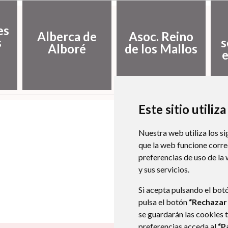
es
Alberca de
Asoc. Reino
s
s
Alboré
de los Mallos
e
Este sitio utiliz
Nuestra web utiliza los si
que la web funcione corr
preferencias de uso de la
y sus servicios.
Si acepta pulsando el bot
pulsa el botón
“Rechazar
se guardarán las cookies 
preferencias acceda al
“P