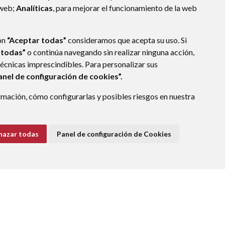
 web;
Analíticas
, para mejorar el funcionamiento de la web
ón
“Aceptar todas”
consideramos que acepta su uso. Si
 todas”
o continúa navegando sin realizar ninguna acción,
técnicas imprescindibles. Para personalizar sus
anel de configuración de cookies”.
mación, cómo configurarlas y posibles riesgos en nuestra
)
- ARAGÓN
(ESPAÑA)
hazar todas
Panel de configuración de Cookies
E DATOS
ACCESIBILIDAD
POLÍTICA DE COOKIES
ENLACE EXTERNO A