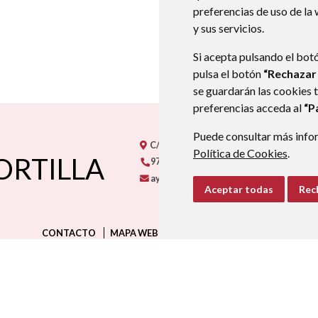
preferencias de uso de la
y sus servicios.
Si acepta pulsando el bot
pulsa el botón
“Rechazar
se guardarán las cookies 
preferencias acceda al
“P
Puede consultar más infor
C/ Torraza, s/n
22811
LUPIÑÉN (HUESCA
Política de Cookies
.
ORTILLA
974270157
974270157
aytolupinnen-ortilla@aragon.es
Aceptar todas
Rec
CONTACTO
MAPA WEB
AVISO LEGAL
PROTECCIÓN D