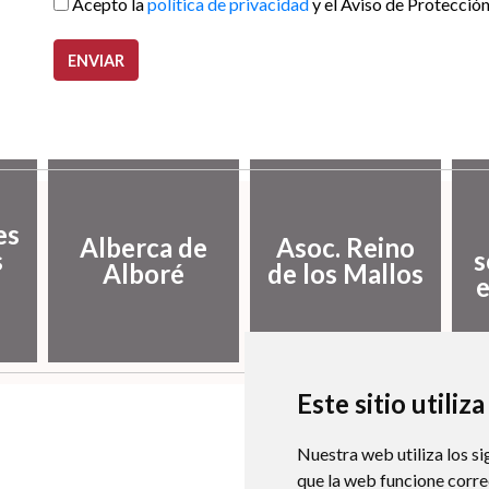
Acepto la
política de privacidad
y el Aviso de Protecció
ENVIAR
es
Alberca de
Asoc. Reino
s
s
Alboré
de los Mallos
e
Este sitio utiliz
Nuestra web utiliza los si
que la web funcione corr