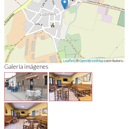
Leaflet
| ©
OpenStreetMap
contributors.
Galería imágenes