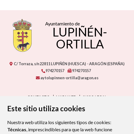
Ayuntamiento de
LUPIÑÉN-
ORTILLA
C/ Torraza, s/n
22811
LUPIÑÉN (HUESCA)
- ARAGÓN
(ESPAÑA)
974270157
974270157
aytolupinnen-ortilla@aragon.es
CONTACTO
MAPA WEB
AVISO LEGAL
PROTECCIÓN DE DATOS
ACCESIBILIDAD
Este sitio utiliza cookies
POLÍTICA DE COOKIES
Nuestra web utiliza los siguientes tipos de cookies:
ENLAC
Técnicas
, imprescindibles para que la web funcione