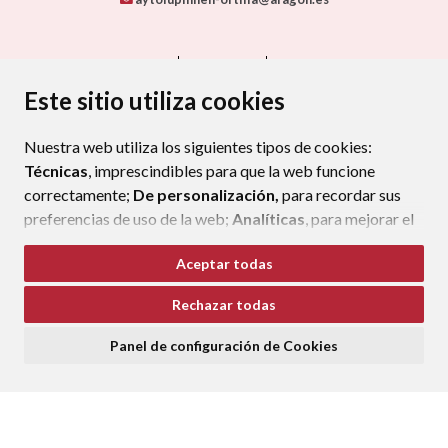
CONTACTO
MAPA WEB
AVISO LEGAL
PROTECCIÓN DE DATOS
ACCESIBILIDAD
Este sitio utiliza cookies
POLÍTICA DE COOKIES
Nuestra web utiliza los siguientes tipos de cookies:
ENLAC
Técnicas
, imprescindibles para que la web funcione
correctamente;
De personalización,
para recordar sus
preferencias de uso de la web;
Analíticas
, para mejorar el
funcionamiento de la web y sus servicios.
Aceptar todas
Si acepta pulsando el botón
“Aceptar todas”
Rechazar todas
consideramos que acepta su uso. Si pulsa el botón
“Rechazar todas”
o continúa navegando sin realizar
Panel de configuración de Cookies
ninguna acción, se guardarán las cookies técnicas
imprescindibles. Para personalizar sus preferencias
acceda al
“Panel de configuración de cookies”.
Puede consultar más información, cómo configurarlas y