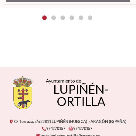
Ayuntamiento de
LUPIÑÉN-
ORTILLA
C/ Torraza, s/n
22811
LUPIÑÉN (HUESCA)
- ARAGÓN
(ESPAÑA)
974270157
974270157
aytolupinnen-ortilla@aragon.es