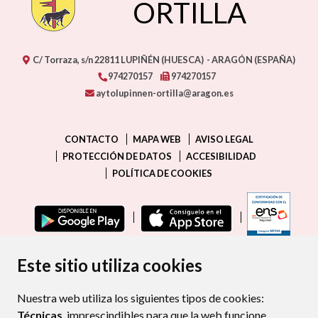
ORTILLA
C/ Torraza, s/n
22811
LUPIÑÉN (HUESCA)
- ARAGÓN
(ESPAÑA)
974270157
974270157
aytolupinnen-ortilla@aragon.es
CONTACTO
MAPA WEB
AVISO LEGAL
PROTECCIÓN DE DATOS
ACCESIBILIDAD
POLÍTICA DE COOKIES
ENLAC
Este sitio utiliza cookies
Nuestra web utiliza los siguientes tipos de cookies:
Técnicas
, imprescindibles para que la web funcione