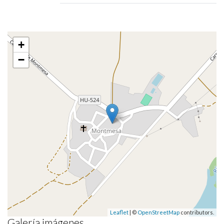
+
−
Leaflet
| ©
OpenStreetMap
contributors.
Galería imágenes