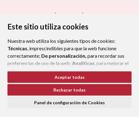
CONTACTO
MAPA WEB
AVISO LEGAL
PROTECCIÓN DE DATOS
ACCESIBILIDAD
Este sitio utiliza cookies
POLÍTICA DE COOKIES
Nuestra web utiliza los siguientes tipos de cookies:
ENLAC
Técnicas
, imprescindibles para que la web funcione
correctamente;
De personalización,
para recordar sus
preferencias de uso de la web;
Analíticas
, para mejorar el
funcionamiento de la web y sus servicios.
Aceptar todas
Si acepta pulsando el botón
“Aceptar todas”
Rechazar todas
consideramos que acepta su uso. Si pulsa el botón
“Rechazar todas”
o continúa navegando sin realizar
Panel de configuración de Cookies
ninguna acción, se guardarán las cookies técnicas
imprescindibles. Para personalizar sus preferencias
acceda al
“Panel de configuración de cookies”.
Puede consultar más información, cómo configurarlas y