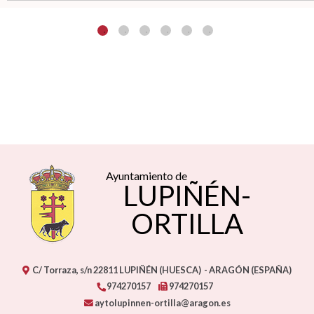
Ayuntamiento de
LUPIÑÉN-
ORTILLA
C/ Torraza, s/n
22811
LUPIÑÉN (HUESCA)
- ARAGÓN
(ESPAÑA)
974270157
974270157
aytolupinnen-ortilla@aragon.es