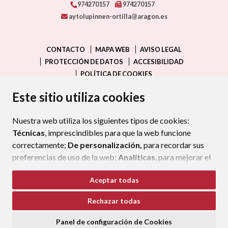
974270157
974270157
aytolupinnen-ortilla@aragon.es
CONTACTO
MAPA WEB
AVISO LEGAL
PROTECCIÓN DE DATOS
ACCESIBILIDAD
POLÍTICA DE COOKIES
ENLAC
Este sitio utiliza cookies
Nuestra web utiliza los siguientes tipos de cookies:
Técnicas
, imprescindibles para que la web funcione
correctamente;
De personalización,
para recordar sus
preferencias de uso de la web;
Analíticas
, para mejorar el
funcionamiento de la web y sus servicios.
Aceptar todas
Si acepta pulsando el botón
“Aceptar todas”
Rechazar todas
consideramos que acepta su uso. Si pulsa el botón
“Rechazar todas”
o continúa navegando sin realizar
Panel de configuración de Cookies
ninguna acción, se guardarán las cookies técnicas